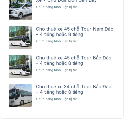
Xe 7 Chỗ Đưa Đón Sân Bay
Đón
ở
Chức năng bình luận bị tắt
Bến
Xe
Tàu
7
Chỗ
Đưa
Cho thuê xe 45 chỗ Tour Nam Đảo
Đón
– 4 tiếng hoặc 8 tiếng
Sân
Bay
ở
Chức năng bình luận bị tắt
Cho
thuê
xe
Cho thuê xe 45 chỗ Tour Bắc Đảo
45
– 4 tiếng hoặc 8 tiếng
chỗ
ở
Chức năng bình luận bị tắt
Tour
Cho
Nam
thuê
Đảo
xe
–
Cho thuê xe 34 chỗ Tour Bắc Đảo
45
4
– 4 tiếng hoặc 8 tiếng
chỗ
tiếng
ở
Chức năng bình luận bị tắt
Tour
hoặc
Cho
Bắc
8
thuê
Đảo
tiếng
xe
–
34
4
chỗ
tiếng
Tour