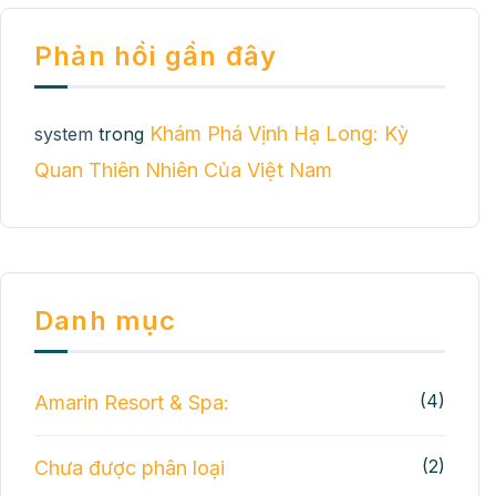
hoặc
Bắc
8
Đảo
tiếng
Phản hồi gần đây
–
4
tiếng
hoặc
Khám Phá Vịnh Hạ Long: Kỳ
system
trong
8
tiếng
Quan Thiên Nhiên Của Việt Nam
Danh mục
(4)
Amarin Resort & Spa:
(2)
Chưa được phân loại