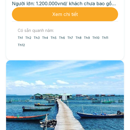
Người lớn: 1.200.000vnd/ khách chưa bao gồm
ăn...
Xem chi tiết
Có sẵn quanh năm:
Th1
Th2
Th3
Th4
Th5
Th6
Th7
Th8
Th9
Th10
Th11
Th12