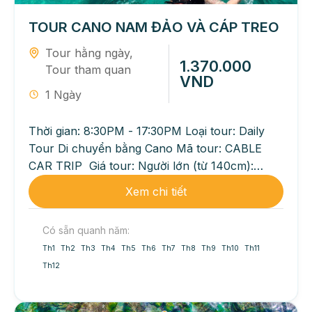
TOUR CANO NAM ĐẢO VÀ CÁP TREO
Tour hằng ngày
,
1.370.000
Tour tham quan
VND
1 Ngày
Thời gian: 8:30PM - 17:30PM Loại tour: Daily
Tour Di chuyển bằng Cano Mã tour: CABLE
CAR TRIP Giá tour: Người lớn (từ 140cm):
1.370.000VND/...
Xem chi tiết
Có sẵn quanh năm:
Th1
Th2
Th3
Th4
Th5
Th6
Th7
Th8
Th9
Th10
Th11
Th12