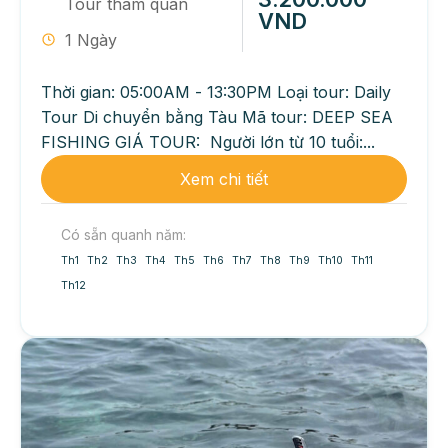
Tour tham quan
VND
1 Ngày
Thời gian: 05:00AM - 13:30PM Loại tour: Daily
Tour Di chuyển bằng Tàu Mã tour: DEEP SEA
FISHING GIÁ TOUR: Người lớn từ 10 tuổi:...
Xem chi tiết
Có sẵn quanh năm:
Th1
Th2
Th3
Th4
Th5
Th6
Th7
Th8
Th9
Th10
Th11
Th12