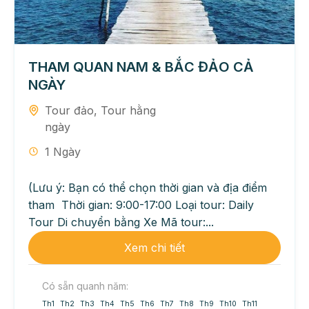
THAM QUAN NAM & BẮC ĐẢO CẢ
NGÀY
Tour đảo
,
Tour hằng
ngày
1 Ngày
(Lưu ý: Bạn có thể chọn thời gian và địa điểm
tham Thời gian: 9:00-17:00 Loại tour: Daily
Tour Di chuyển bằng Xe Mã tour:...
Xem chi tiết
Có sẵn quanh năm:
Th1
Th2
Th3
Th4
Th5
Th6
Th7
Th8
Th9
Th10
Th11