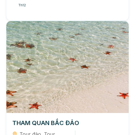
Th12
THAM QUAN BẮC ĐẢO
Tour đảo
,
Tour