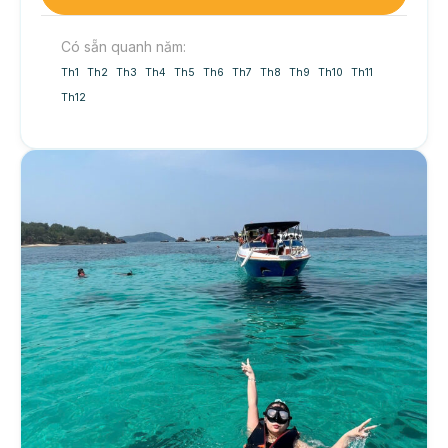
Có sẵn quanh năm:
Th1
Th2
Th3
Th4
Th5
Th6
Th7
Th8
Th9
Th10
Th11
Th12