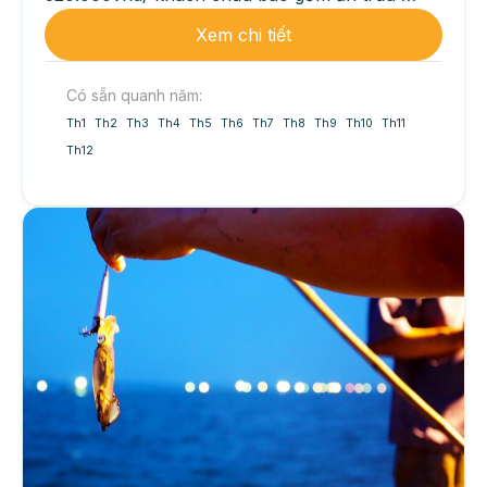
Giá...
Xem chi tiết
Có sẵn quanh năm:
Th1
Th2
Th3
Th4
Th5
Th6
Th7
Th8
Th9
Th10
Th11
Th12