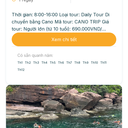
Thời gian: 8:00-16:00 Loại tour: Daily Tour Di
chuyển bằng Cano Mã tour: CANO TRIP Giá
tour: Người lớn (từ 10 tuổi): 690.000VND/
khách Trẻ...
Xem chi tiết
Có sẵn quanh năm:
Th1
Th2
Th3
Th4
Th5
Th6
Th7
Th8
Th9
Th10
Th11
Th12