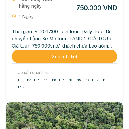
hằng ngày
750.000 VND
1 Ngày
Thời gian: 9:00-17:00 Loại tour: Daily Tour Di
chuyển bằng Xe Mã tour: LAND 2 GIÁ TOUR:
Giá tour: 750.000vnd/ khách chưa bao gồm
ăn...
Xem chi tiết
Có sẵn quanh năm:
Th1
Th2
Th3
Th4
Th5
Th6
Th7
Th8
Th9
Th10
Th11
Th12