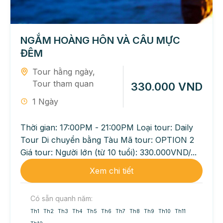
NGẮM HOÀNG HÔN VÀ CÂU MỰC
ĐÊM
Tour hằng ngày
,
Tour tham quan
330.000 VND
1 Ngày
Thời gian: 17:00PM - 21:00PM Loại tour: Daily
Tour Di chuyển bằng Tàu Mã tour: OPTION 2
Giá tour: Người lớn (từ 10 tuổi): 330.000VND/...
Xem chi tiết
Có sẵn quanh năm:
Th1
Th2
Th3
Th4
Th5
Th6
Th7
Th8
Th9
Th10
Th11