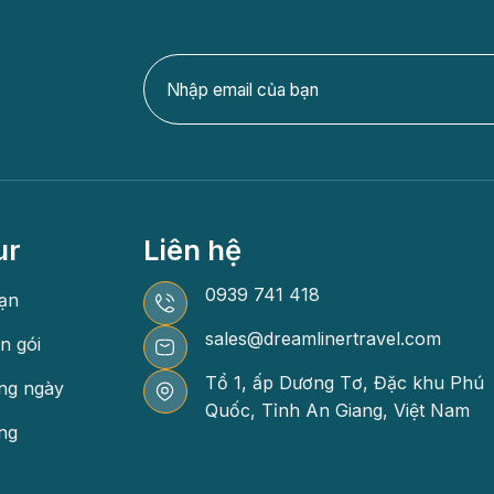
ur
Liên hệ
0939 741 418
ạn
sales@dreamlinertravel.com
n gói
Tổ 1, ấp Dương Tơ, Đặc khu Phú
ng ngày
Quốc, Tỉnh An Giang, Việt Nam
ng