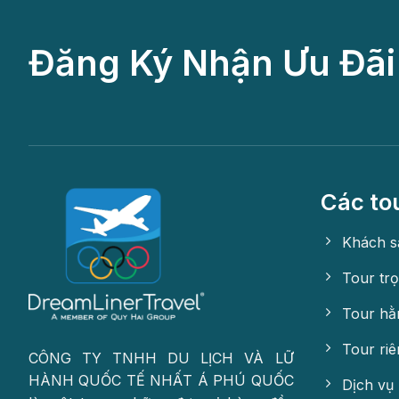
Đăng Ký Nhận Ưu Đãi
Các to
Khách s
Tour trọ
Tour hằ
Tour riê
CÔNG TY TNHH DU LỊCH VÀ LỮ
HÀNH QUỐC TẾ NHẤT Á PHÚ QUỐC
Dịch vụ