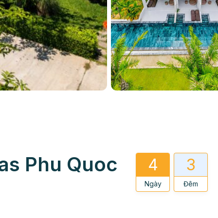
las Phu Quoc
4
3
Ngày
Đêm