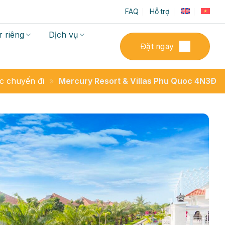
FAQ
Hỗ trợ
 riêng
Dịch vụ
Đặt ngay
c chuyến đi
»
Mercury Resort & Villas Phu Quoc 4N3Đ