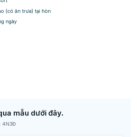
sort
 (có ăn trưa) tại hòn
ằng ngày
qua mẫu dưới đây.
oc 4N3Đ